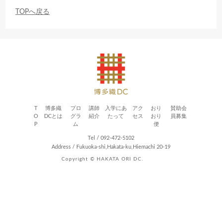
TOPへ戻る
T
博多織
プロ
講師
入学にあ
アク
おり
賛助会
O
DCとは
グラ
紹介
たって
セス
おり
員募集
P
ム
便
Tel / 092-472-5102
Address / Fukuoka-shi,Hakata-ku,Hiemachi 20-19
Copyright © HAKATA ORI DC.