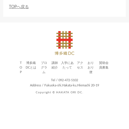
TOPへ戻る
T
博多織
プロ
講師
入学にあ
アク
おり
賛助会
O
DCとは
グラ
紹介
たって
セス
おり
員募集
P
ム
便
Tel / 092-472-5102
Address / Fukuoka-shi,Hakata-ku,Hiemachi 20-19
Copyright © HAKATA ORI DC.