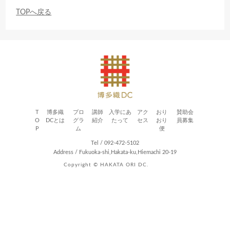
TOPへ戻る
T
博多織
プロ
講師
入学にあ
アク
おり
賛助会
O
DCとは
グラ
紹介
たって
セス
おり
員募集
P
ム
便
Tel / 092-472-5102
Address / Fukuoka-shi,Hakata-ku,Hiemachi 20-19
Copyright © HAKATA ORI DC.