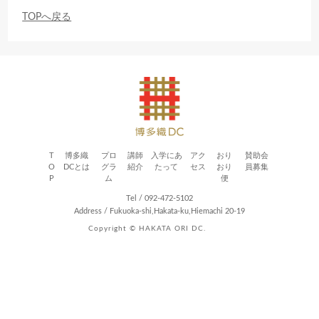
TOPへ戻る
T
博多織
プロ
講師
入学にあ
アク
おり
賛助会
O
DCとは
グラ
紹介
たって
セス
おり
員募集
P
ム
便
Tel / 092-472-5102
Address / Fukuoka-shi,Hakata-ku,Hiemachi 20-19
Copyright © HAKATA ORI DC.