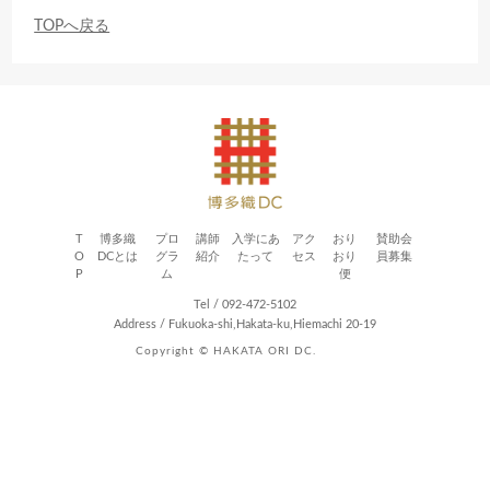
TOPへ戻る
T
博多織
プロ
講師
入学にあ
アク
おり
賛助会
O
DCとは
グラ
紹介
たって
セス
おり
員募集
P
ム
便
Tel / 092-472-5102
Address / Fukuoka-shi,Hakata-ku,Hiemachi 20-19
Copyright © HAKATA ORI DC.