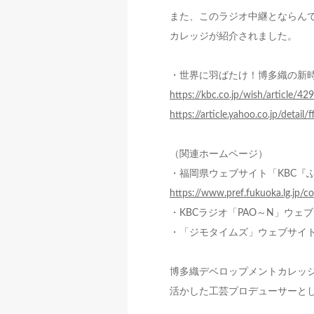
また、このラジオ中継とならんで
カレッジが紹介されました。
・世界に羽ばたけ！博多織の新時
https://kbc.co.jp/wish/article/42
https://article.yahoo.co.jp/de
（関連ホームページ）
・福岡県ウェブサイト「KBC『
https://www.pref.fukuoka.lg.jp/c
・KBCラジオ「PAO～N」ウェ
・「ジモタイムズ」ウェブサイ
博多織デベロップメントカレッ
活かした工芸プロデューサーと