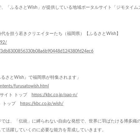
、「ふるさとWish」が提供している地域ポータルサイト「ジモタイム
代を担う若きクリエイターたち（福岡県）【ふるさとWish】
992/
tail/ff3db8300856330b08a6b90448d124380fd24ec6
ふるさとWish』で福岡県が特集されます」
ontents/furusatowish.html
ブサイト トップ
https://kbc.co.jp/pao-n/
ト トップ
https://kbc.co.jp/wish/
ジでは、「伝統」に縛られない自由な発想で、世界に羽ばたける博多織
して活躍していくのに必要な能力を育成していきます。