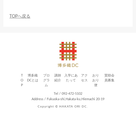
TOPへ戻る
T
博多織
プロ
講師
入学にあ
アク
おり
賛助会
O
DCとは
グラ
紹介
たって
セス
おり
員募集
P
ム
便
Tel / 092-472-5102
Address / Fukuoka-shi,Hakata-ku,Hiemachi 20-19
Copyright © HAKATA ORI DC.