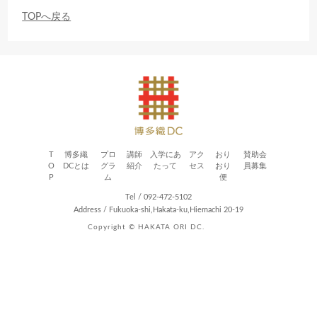
TOPへ戻る
T
博多織
プロ
講師
入学にあ
アク
おり
賛助会
O
DCとは
グラ
紹介
たって
セス
おり
員募集
P
ム
便
Tel / 092-472-5102
Address / Fukuoka-shi,Hakata-ku,Hiemachi 20-19
Copyright © HAKATA ORI DC.