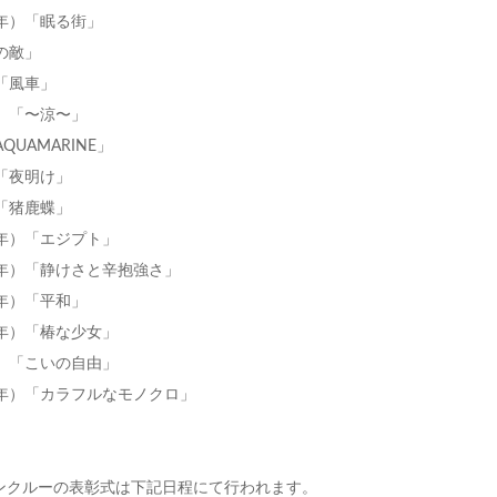
年）「眠る街」
の敵」
「風車」
）「〜涼〜」
UAMARINE」
「夜明け」
「猪鹿蝶」
年）「エジプト」
年）「静けさと辛抱強さ」
年）「平和」
年）「椿な少女」
）「こいの自由」
年）「カラフルなモノクロ」
ンクルーの表彰式は下記日程にて行われます。