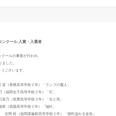
コンクール 入賞・入選者
ンクールの審査が行われ、
りました。
とうございます。
 遥（香椎高等学校２年）「ランプの魔人」
乃（福岡女子高等学校２年）「灯」
日菜乃（筑豊高等学校３年）「生と死」
菜（筑陽高等学校２年）「light」
） 吉岡 鈴（福岡講倫館高等学校２年）「個性溢れる金魚」