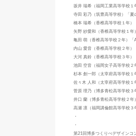
坂井 瑞希（福岡工業高等学校１
寺田 彩乃（筑豊高等学校）「夏
橋本 瑞希（香椎高等学校１年）
矢野 紗愛和（香椎高等学校１年
亀田 萌（香椎高等学校２年）「AQ
内山 愛音（香椎高等学校２年）
大河 真鈴（香椎高等学校３年）
池田 空音（福岡女子高等学校２
杉本 創一郎（太宰府高等学校１
佐々木 人和（太宰府高等学校１
菅原 理乃（博多青松高等学校３
井口 蘭（博多青松高等学校２年
高瀬 凛（福岡講倫館高等学校３
・
・
第21回博多つくりべデザインコ