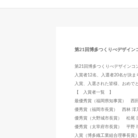
第21回博多つくりべデザイン
第21回博多つくりべデザインコ
入賞者12名、入選者20名が決ま
入賞、入選された皆様、おめで
【 入賞者一覧 】
最優秀賞（福岡県知事賞） 西田
優秀賞（福岡市長賞） 西林 澪
優秀賞（大野城市長賞） 松尾 
優秀賞（太宰府市長賞） 平野 瑠
入賞（博多織工業組合理事長賞