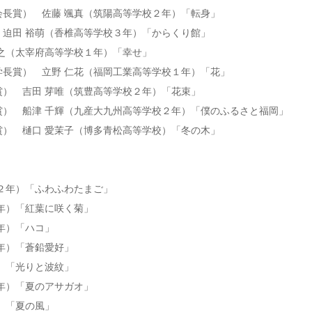
会長賞） 佐藤 颯真（筑陽高等学校２年）「転身」
迫田 裕萌（香椎高等学校３年）「からくり館」
之（太宰府高等学校１年）「幸せ」
学長賞） 立野 仁花（福岡工業高等学校１年）「花」
） 吉田 芽唯（筑豊高等学校２年）「花束」
賞） 船津 千輝（九産大九州高等学校２年）「僕のふるさと福岡」
賞） 樋口 愛茉子（博多青松高等学校）「冬の木」
２年）「ふわふわたまご」
年）「紅葉に咲く菊」
年）「ハコ」
年）「蒼鉛愛好」
）「光りと波紋」
年）「夏のアサガオ」
）「夏の風」